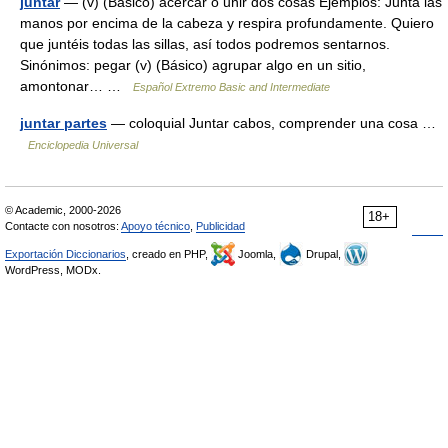
juntar
— (v) (Básico) acercar o unir dos cosas Ejemplos: Junta las
manos por encima de la cabeza y respira profundamente. Quiero
que juntéis todas las sillas, así todos podremos sentarnos.
Sinónimos: pegar (v) (Básico) agrupar algo en un sitio,
amontonar… …
Español Extremo Basic and Intermediate
juntar partes
— coloquial Juntar cabos, comprender una cosa …
Enciclopedia Universal
© Academic, 2000-2026
18+
Contacte con nosotros:
Apoyo técnico
,
Publicidad
Exportación Diccionarios
, creado en PHP,
Joomla,
Drupal,
WordPress, MODx.