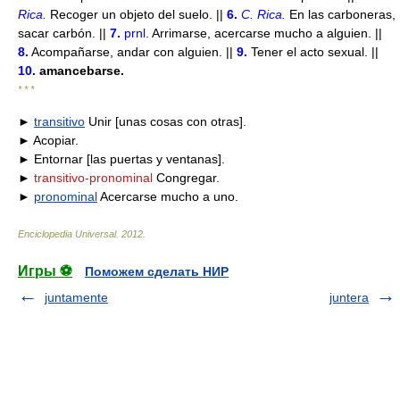
Rica
.
Recoger un objeto del suelo. ||
6.
C. Rica
.
En las carboneras,
sacar carbón. ||
7.
prnl.
Arrimarse, acercarse mucho a alguien. ||
8.
Acompañarse, andar con alguien. ||
9.
Tener el acto sexual. ||
10.
amancebarse.
* * *
►
transitivo
Unir [unas cosas con otras].
► Acopiar.
► Entornar [las puertas y ventanas].
►
transitivo-pronominal
Congregar.
►
pronominal
Acercarse mucho a uno.
Enciclopedia Universal
.
2012
.
Игры ⚽
Поможем сделать НИР
juntamente
juntera