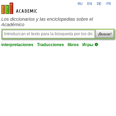
RU
EN
DE
FR
es-academic.com
Los diccionarios y las enciclopedias sobre el
Académico
¡Buscar!
interpretaciones
Traducciones
libros
Игры ⚽