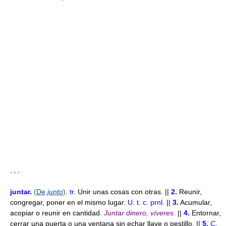
* * *
juntar
.
(
De
junto
).
tr.
Unir unas cosas con otras. ||
2.
Reunir,
congregar, poner en el mismo lugar.
U. t. c. prnl.
||
3.
Acumular,
acopiar o reunir en cantidad.
Juntar dinero, víveres.
||
4.
Entornar,
cerrar una puerta o una ventana sin echar llave o pestillo. ||
5.
C.