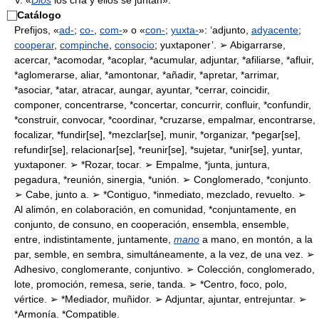
V. «
Dios
los cría y ellos se juntan».
⃞
Catálogo
Prefijos, «
ad-
;
co-
,
com-
» o «
con-
;
yuxta-
»: ‘adjunto,
adyacente
;
cooperar
,
compinche
,
consocio
; yuxtaponer’. ➢ Abigarrarse,
acercar, *acomodar, *acoplar, *acumular, adjuntar, *afiliarse, *afluir,
*aglomerarse, aliar, *amontonar, *añadir, *apretar, *arrimar,
*asociar, *atar, atracar, aungar, ayuntar, *cerrar, coincidir,
componer, concentrarse, *concertar, concurrir, confluir, *confundir,
*construir, convocar, *coordinar, *cruzarse, empalmar, encontrarse,
focalizar, *fundir[se], *mezclar[se], munir, *organizar, *pegar[se],
refundir[se], relacionar[se], *reunir[se], *sujetar, *unir[se], yuntar,
yuxtaponer. ➢ *Rozar, tocar. ➢ Empalme, *junta, juntura,
pegadura, *reunión, sinergia, *unión. ➢ Conglomerado, *conjunto.
➢ Cabe, junto a. ➢ *Contiguo, *inmediato, mezclado, revuelto. ➢
Al alimón, en colaboración, en comunidad, *conjuntamente, en
conjunto, de consuno, en cooperación, ensembla, ensemble,
entre, indistintamente, juntamente,
mano
a mano, en montón, a la
par, semble, en sembra, simultáneamente, a la vez, de una vez. ➢
Adhesivo, conglomerante, conjuntivo. ➢ Colección, conglomerado,
lote, promoción, remesa, serie, tanda. ➢ *Centro, foco, polo,
vértice. ➢ *Mediador, muñidor. ➢ Adjuntar, ajuntar, entrejuntar. ➢
*Armonía. *Compatible.