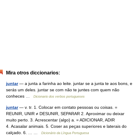
Mira otros diccionarios:
juntar
— a junta a farinha ao leite. juntar se a junta te aos bons, e
serás um deles. juntar se com não te juntes com quem não
conheces …
Dicionario dos verbos portugueses
juntar
— v. tr. 1. Colocar em contato pessoas ou coisas. =
REUNIR, UNIR ≠ DESUNIR, SEPARAR 2. Aproximar ou deixar
muito perto. 3. Acrescentar (algo) a. = ADICIONAR, ADIR
4. Acasalar animais. 5. Coser as peças superiores e laterais do
calçado. 6. … …
Dicionário da Língua Portuguesa