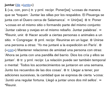
juntar
(
de
«
junto
»)
1
(«a, con, por») tr. y prnl. recípr. Poner[se] ↘cosas de manera
que se *toquen: ‘Juntar las sillas por los respaldos. El Pisuerga se
junta con el Duero cerca de Salamanca’. ≃ Unir[se]. ⊚ tr. Poner
↘cosas en el mismo sitio o formando parte del mismo conjunto:
‘Juntar cabras y ovejas en el mismo rebaño. Juntar palabras’. ≃
*Reunir, unir. ⊚ Hacer acudir a ciertas personas o animales a un
sitio. ≃ Congregar. ⊚ prnl. recípr. Reunirse en un lugar. ⊚ Unirse
una persona a otras: ‘Yo me juntaré a la expedición en París’. ⊚
(«
con
») Mantener relaciones de amistad una persona con otras:
‘Ahora se junta con una pandilla del barrio. Dios los cría y ellos se
juntan’. ⊚ tr. y prnl. recípr. La relación puede ser también temporal
o mental: ‘Todos los acontecimientos se juntaron en una semana.
Junto los recuerdos de las dos cosas’. ⊚ tr. Llegar a tener, por
adiciones sucesivas, la cantidad que se expresa de cierta ↘cosa:
‘Juntó una regular fortuna. Llegó a juntar unos dos mil sellos’. ≃
*Reunir.