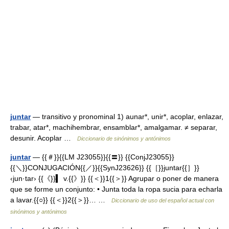
juntar
— transitivo y pronominal 1) aunar*, unir*, acoplar, enlazar,
trabar, atar*, machihembrar, ensamblar*, amalgamar. ≠ separar,
desunir. Acoplar …
Diccionario de sinónimos y antónimos
juntar
— {{＃}}{{LM J23055}}{{〓}} {{ConjJ23055}}
{{＼}}CONJUGACIÓN{{／}}{{SynJ23626}} {{［}}juntar{{］}}
‹jun·tar› {{《}}▍ v.{{》}} {{＜}}1{{＞}} Agrupar o poner de manera
que se forme un conjunto: • Junta toda la ropa sucia para echarla
a lavar.{{○}} {{＜}}2{{＞}}… …
Diccionario de uso del español actual con
sinónimos y antónimos